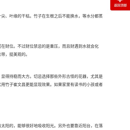
叶尖、叶缘的干枯。竹子在生根之后不能换水，等水分都蒸
置在财位。不过财位禁忌的是重压，而且财遇到水就会化
丝带，挺美观的。
，显得持稳而大方。切忌选择那些外形古怪的花器，尤其是
实用竹子崔文昌更能显现效果。如果家里有读书的小孩或者
着太阳的，能够很好地吸收阳光。另外也要靠近阳台，在落