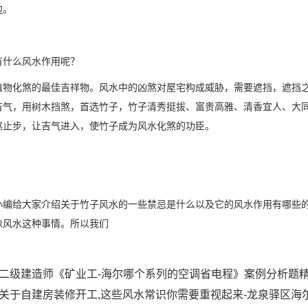
边。
有什么风水作用呢？
植物化煞的最佳吉祥物。风水中的凶煞对屋宅构成威胁，需要遮挡，遮挡
吉气，用树木挡煞，首选竹子，竹子清秀挺拔、富贵高雅、清香宜人、大
煞止步，让吉气进入，使竹子成为风水化煞的功臣。
小编给大家介绍关于竹子风水的一些禁忌是什么以及它的风水作用有哪些
像风水这种事情。所以我们
二级建造师《矿业工-海尔哪个系列的空调省电程》案例分析题
关于自建房装修开工,这些风水常识你需要重视起来-龙泉驿区海