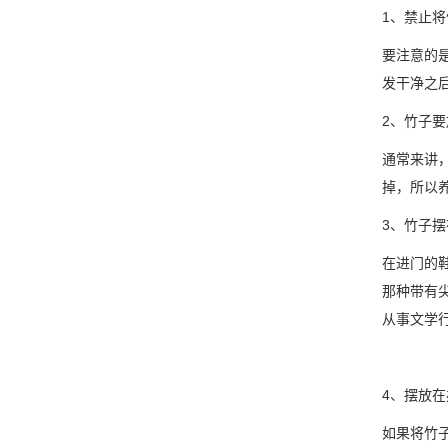
1、禁止
要注意的
发干净之
2、竹子
通常来讲
掉，所以
3、竹子
在进门的
那种带有
从事文学
4、摆放
如果将竹