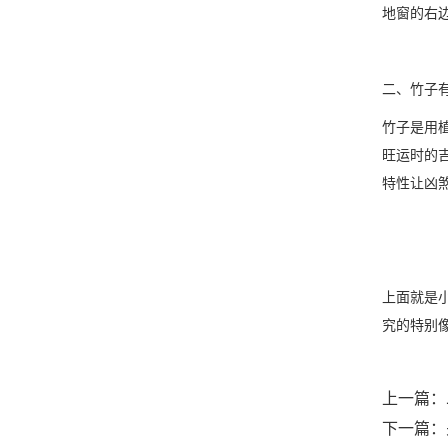
地窗的右
二、竹子
竹子是用
旺运时的
特性让凶
上面就是
究的特别
上一篇：
下一篇：