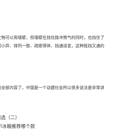
之物可以用墙壁，但墙壁在挡住路冲煞气的同时，也挡住了
同小异、排列一致、疏密得体、挡通适宜，这种既挡又通的
的全部内容了，中国是一个动建社会所以很多说法是非常讲
精选（二）
尔冰箱推荐哪个款