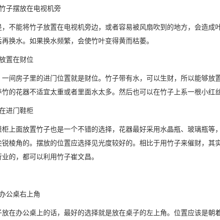
将竹子摆放在电视机旁
是，不能将竹子放置在电视机旁边，或者容易被风扇吹到的地方，会造成
后再换水。如果换水频繁，会使竹叶变得黄而枯萎。
要放置在财位
，一间房子里的进门位置就是财位。竹子带有水，可以生财，所以能够放
养竹的花器不适宜太重或者里面水太多。然后也可以在竹子上系一根小红
摆在进门鞋柜
鞋柜上面放置竹子也是一个不错的选择，花器最好采用水晶瓶、玻璃瓶等
尖锐棱角的。摆放的位置应选择见光度较好的。相比于用竹子来催财，其
行业的，都可以利用竹子崔文昌。
在办公桌右上角
子放在办公桌上的话，最好的选择就是放在桌子的左上角。位置应该是朝