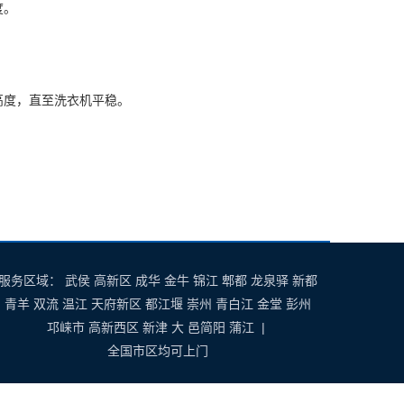
度。
高度，直至洗衣机平稳。
服务区域： 武侯 高新区 成华 金牛 锦江 郫都 龙泉驿 新都
青羊 双流 温江 天府新区 都江堰 崇州 青白江 金堂 彭州
邛崃市 高新西区 新津 大 邑简阳 蒲江 |
全国市区均可上门
百度地图
谷歌地图