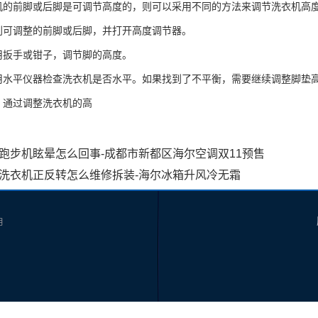
机的前脚或后脚是可调节高度的，则可以采用不同的方法来调节洗衣机高
到可调整的前脚或后脚，并打开高度调节器。
用扳手或钳子，调节脚的高度。
用水平仪器检查洗衣机是否水平。如果找到了不平衡，需要继续调整脚垫
，通过调整洗衣机的高
跑步机眩晕怎么回事-成都市新都区海尔空调双11预售
洗衣机正反转怎么维修拆装-海尔冰箱升风冷无霜