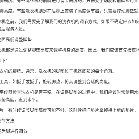
前脚高度。有些洗衣机的前脚是可调节高度的，只需要手动旋转前脚即可实
后脚高度。有些洗衣机则是在后脚上安装了高度调节器，只需要拧动脚垫就
衣机之前，我们需要先了解我们的洗衣机的调节方式。如果不确定应该如
售后服务人员。
地面高低调整脚垫
衣机都是通过调整脚垫高度来调整机身的高度。因此，我们应该首先检查
如下：
洗衣机的脚垫。通常，洗衣机的脚垫位于机器底部的每个角落。
手工具，如扳手或扳手，旋转脚垫，将其调整到合适的高度。
水平仪器检查洗衣机是否平稳。在调整脚垫的过程中，我们应该时常使用
脚垫高度，直到水平。
垫片。有时候调节脚垫高度可能不够，这时候把旧垫片拿掉换上新的垫片
调节方法
或后脚进行调节