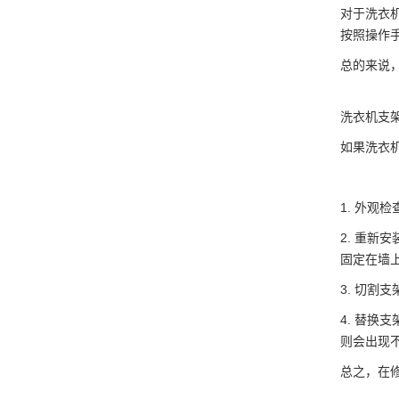
对于洗衣
按照操作
总的来说
洗衣机支
如果洗衣
1. 外
2. 重
固定在墙
3. 切
4. 替
则会出现
总之，在